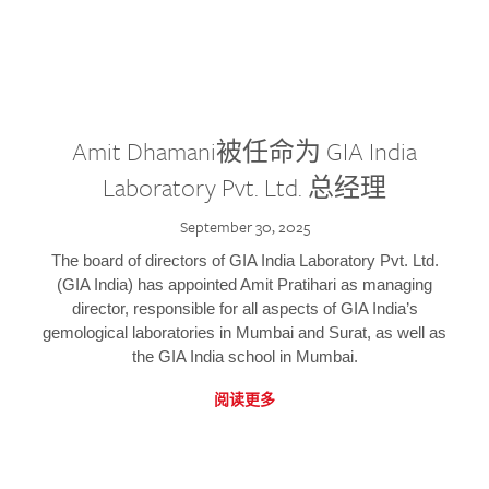
Amit Dhamani被任命为 GIA India
Laboratory Pvt. Ltd. 总经理
September 30, 2025
The board of directors of GIA India Laboratory Pvt. Ltd.
(GIA India) has appointed Amit Pratihari as managing
director, responsible for all aspects of GIA India’s
gemological laboratories in Mumbai and Surat, as well as
the GIA India school in Mumbai.
阅读更多