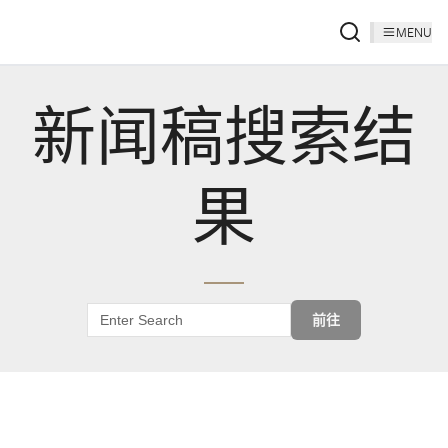
MENU
新闻稿搜索结
果
前往