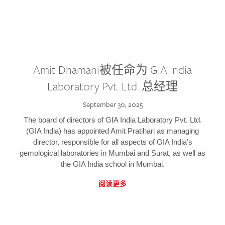
Amit Dhamani被任命为 GIA India
Laboratory Pvt. Ltd. 总经理
September 30, 2025
The board of directors of GIA India Laboratory Pvt. Ltd.
(GIA India) has appointed Amit Pratihari as managing
director, responsible for all aspects of GIA India’s
gemological laboratories in Mumbai and Surat, as well as
the GIA India school in Mumbai.
阅读更多