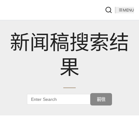
MENU
新闻稿搜索结
果
前往