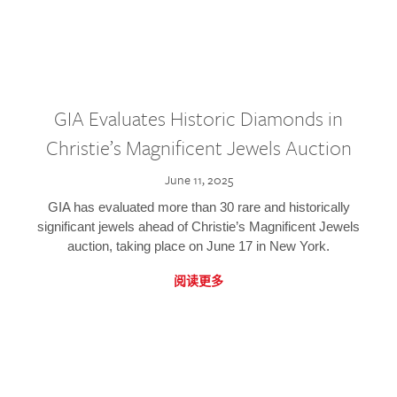
GIA Evaluates Historic Diamonds in
Christie’s Magnificent Jewels Auction
June 11, 2025
GIA has evaluated more than 30 rare and historically
significant jewels ahead of Christie’s Magnificent Jewels
auction, taking place on June 17 in New York.
阅读更多