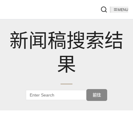
MENU
新闻稿搜索结
果
前往