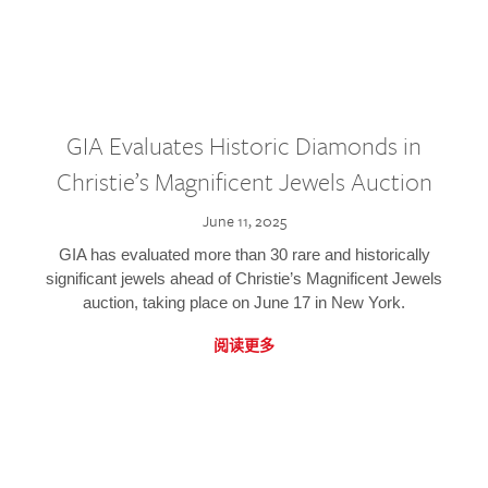
GIA Evaluates Historic Diamonds in
Christie’s Magnificent Jewels Auction
June 11, 2025
GIA has evaluated more than 30 rare and historically
significant jewels ahead of Christie’s Magnificent Jewels
auction, taking place on June 17 in New York.
阅读更多