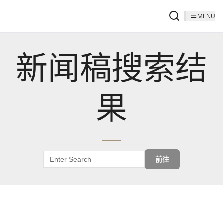
MENU
新闻稿搜索结
果
前往