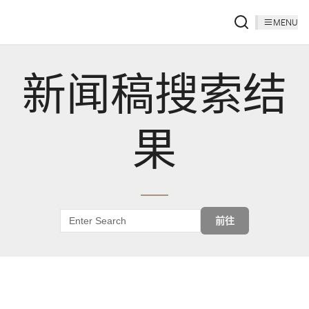
MENU
新闻稿搜索结
果
前往