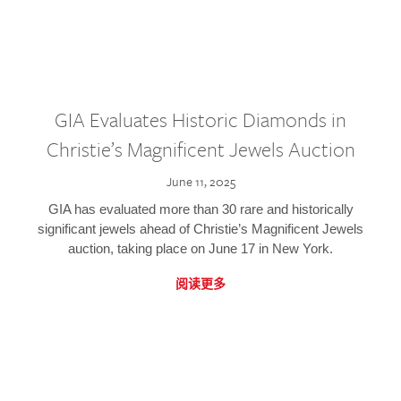
GIA Evaluates Historic Diamonds in
Christie’s Magnificent Jewels Auction
June 11, 2025
GIA has evaluated more than 30 rare and historically
significant jewels ahead of Christie’s Magnificent Jewels
auction, taking place on June 17 in New York.
阅读更多