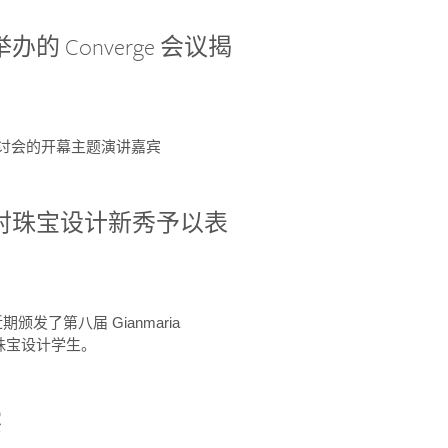
办的 Converge 会议揭
ge 研讨会的开幕主题演讲嘉宾
GIA 共同对珠宝设计新秀予以表
于近期颁发了第八届 Gianmaria
A 珠宝设计学生。
察