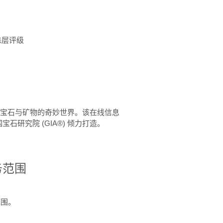
珠层评级
™ 体验宝石与矿物的奇妙世界。该在线信息
石研究院 (GIA®) 倾力打造。
务范围
范围。