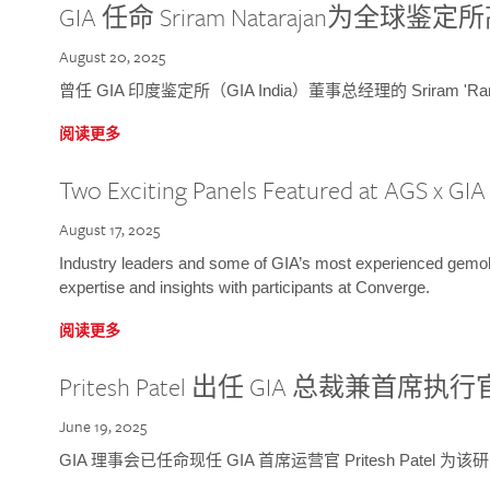
GIA 任命 Sriram Natarajan为全
August 20, 2025
曾任 GIA 印度鉴定所（GIA India）董事总经理的 Sriram 'Ra
阅读更多
Two Exciting Panels Featured at AGS x GI
August 17, 2025
Industry leaders and some of GIA’s most experienced gemolog
expertise and insights with participants at Converge.
阅读更多
Pritesh Patel 出任 GIA 总裁兼首席执行
June 19, 2025
GIA 理事会已任命现任 GIA 首席运营官 Pritesh Patel