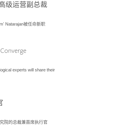
球鉴定所高级运营副总裁
m' Natarajan被任命新职
A Converge
ical experts will share their
官
 为该研究院的总裁兼首席执行官