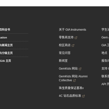
关于 GIA Instruments
学生
百科全书
零售商支持
Gem &
ation
校区商店
GIA
与新闻主页
常见问答
地点
与分级主页
新闻室
报告
GIA 主页
GemKids 网站
支持 
GemKids 网站 Alumni
联系
Collective
API
珠宝质量保证基准v
4C 钻石品质标准