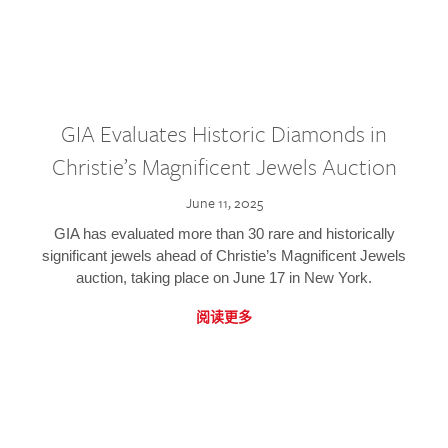
GIA Evaluates Historic Diamonds in
Christie’s Magnificent Jewels Auction
June 11, 2025
GIA has evaluated more than 30 rare and historically
significant jewels ahead of Christie’s Magnificent Jewels
auction, taking place on June 17 in New York.
阅读更多