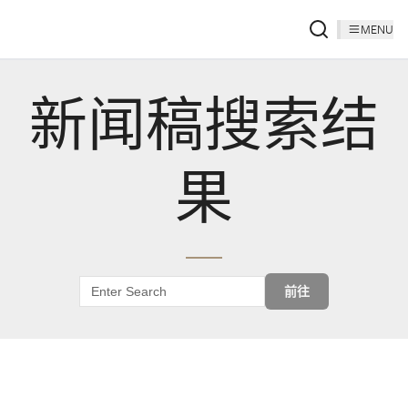
MENU
新闻稿搜索结
果
前往