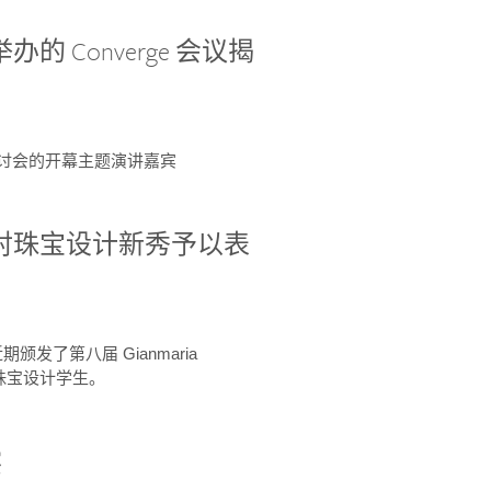
办的 Converge 会议揭
ge 研讨会的开幕主题演讲嘉宾
GIA 共同对珠宝设计新秀予以表
于近期颁发了第八届 Gianmaria
A 珠宝设计学生。
察