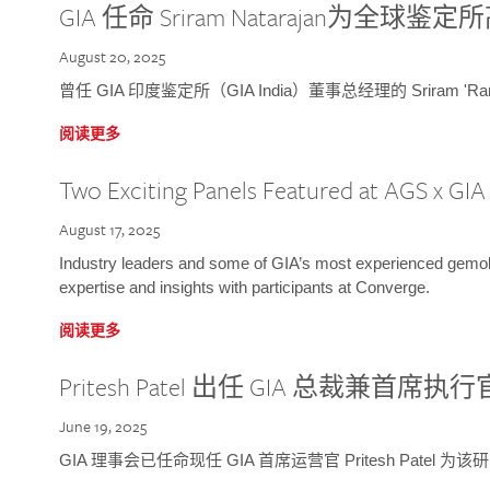
GIA 任命 Sriram Natarajan为全
August 20, 2025
曾任 GIA 印度鉴定所（GIA India）董事总经理的 Sriram 'Ra
阅读更多
Two Exciting Panels Featured at AGS x GI
August 17, 2025
Industry leaders and some of GIA’s most experienced gemolog
expertise and insights with participants at Converge.
阅读更多
Pritesh Patel 出任 GIA 总裁兼首席执行
June 19, 2025
GIA 理事会已任命现任 GIA 首席运营官 Pritesh Patel