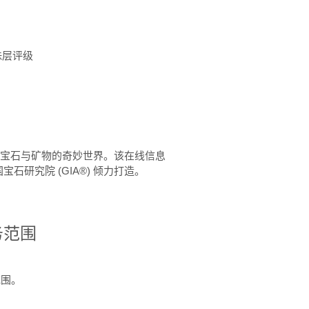
珠层评级
™ 体验宝石与矿物的奇妙世界。该在线信息
石研究院 (GIA®) 倾力打造。
务范围
范围。