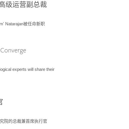
球鉴定所高级运营副总裁
m' Natarajan被任命新职
A Converge
ical experts will share their
官
 为该研究院的总裁兼首席执行官