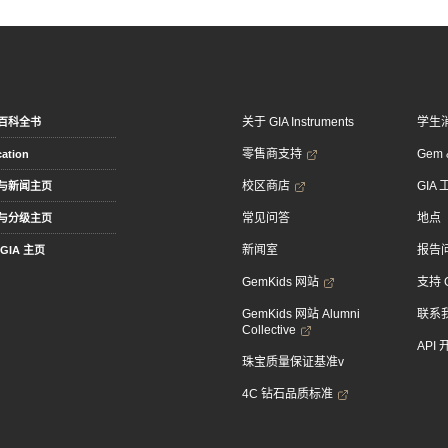
关于 GIA Instruments
学生
百科全书
零售商支持
Gem &
ation
校区商店
GIA
与新闻主页
常见问答
地点
与分级主页
新闻室
报告
GIA 主页
GemKids 网站
支持 
GemKids 网站 Alumni
联系
Collective
API
珠宝质量保证基准v
4C 钻石品质标准