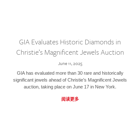
GIA Evaluates Historic Diamonds in
Christie’s Magnificent Jewels Auction
June 11, 2025
GIA has evaluated more than 30 rare and historically
significant jewels ahead of Christie’s Magnificent Jewels
auction, taking place on June 17 in New York.
阅读更多