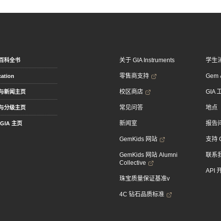
关于 GIA Instruments
学生
百科全书
零售商支持
Gem &
ation
校区商店
GIA
与新闻主页
常见问答
地点
与分级主页
新闻室
报告
GIA 主页
GemKids 网站
支持 
GemKids 网站 Alumni
联系
Collective
API
珠宝质量保证基准v
4C 钻石品质标准