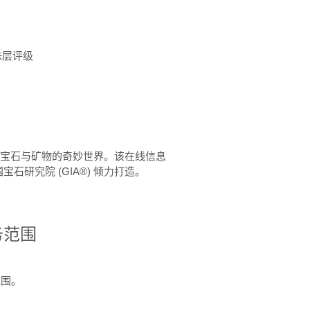
珠层评级
™ 体验宝石与矿物的奇妙世界。该在线信息
石研究院 (GIA®) 倾力打造。
务范围
范围。