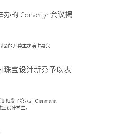
办的 Converge 会议揭
ge 研讨会的开幕主题演讲嘉宾
GIA 共同对珠宝设计新秀予以表
于近期颁发了第八届 Gianmaria
A 珠宝设计学生。
察