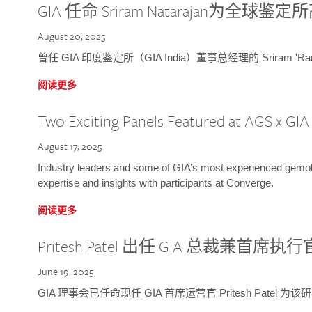
GIA 任命 Sriram Natarajan为全
August 20, 2025
曾任 GIA 印度鉴定所（GIA India）董事总经理的 Sriram 'Ra
阅读更多
Two Exciting Panels Featured at AGS x GI
August 17, 2025
Industry leaders and some of GIA’s most experienced gemolog
expertise and insights with participants at Converge.
阅读更多
Pritesh Patel 出任 GIA 总裁兼首席执行
June 19, 2025
GIA 理事会已任命现任 GIA 首席运营官 Pritesh Patel