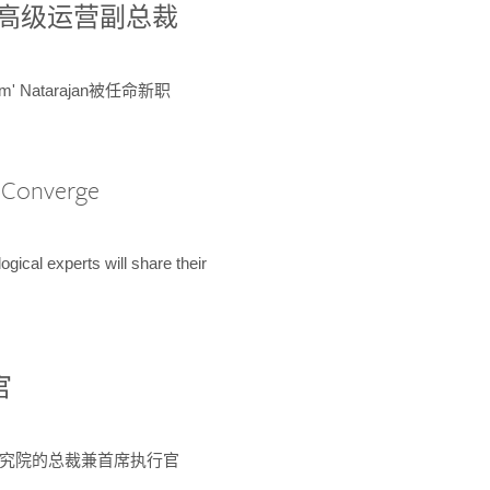
球鉴定所高级运营副总裁
m' Natarajan被任命新职
A Converge
ical experts will share their
官
 为该研究院的总裁兼首席执行官