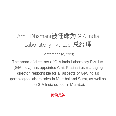
Amit Dhamani被任命为 GIA India
Laboratory Pvt. Ltd. 总经理
September 30, 2025
The board of directors of GIA India Laboratory Pvt. Ltd.
(GIA India) has appointed Amit Pratihari as managing
director, responsible for all aspects of GIA India’s
gemological laboratories in Mumbai and Surat, as well as
the GIA India school in Mumbai.
阅读更多