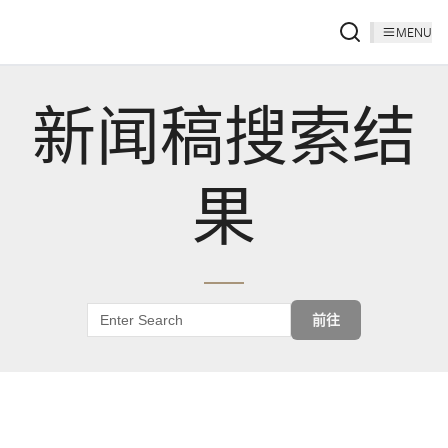
MENU
新闻稿搜索结
果
前往