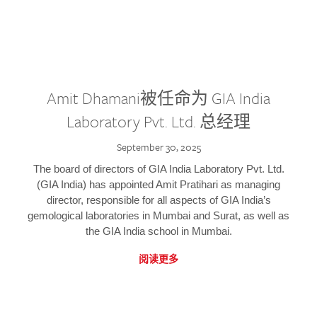
Amit Dhamani被任命为 GIA India
Laboratory Pvt. Ltd. 总经理
September 30, 2025
The board of directors of GIA India Laboratory Pvt. Ltd.
(GIA India) has appointed Amit Pratihari as managing
director, responsible for all aspects of GIA India’s
gemological laboratories in Mumbai and Surat, as well as
the GIA India school in Mumbai.
阅读更多