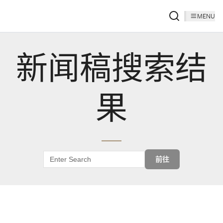
MENU
新闻稿搜索结
果
前往