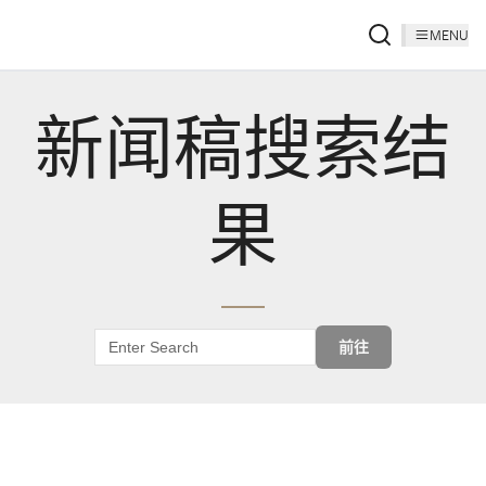
MENU
新闻稿搜索结
果
前往