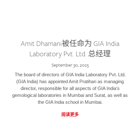
Amit Dhamani被任命为 GIA India
Laboratory Pvt. Ltd. 总经理
September 30, 2025
The board of directors of GIA India Laboratory Pvt. Ltd.
(GIA India) has appointed Amit Pratihari as managing
director, responsible for all aspects of GIA India’s
gemological laboratories in Mumbai and Surat, as well as
the GIA India school in Mumbai.
阅读更多