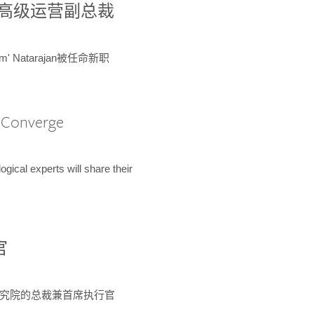
球鉴定所高级运营副总裁
m' Natarajan被任命新职
A Converge
ical experts will share their
官
 为该研究院的总裁兼首席执行官