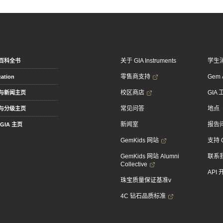
关于 GIA Instruments
学生
百科全书
零售商支持
Gem &
ation
校区商店
GIA
与新闻主页
常见问答
地点
与分级主页
新闻室
报告
GIA 主页
GemKids 网站
支持 
GemKids 网站 Alumni
联系
Collective
API
珠宝质量保证基准v
4C 钻石品质标准