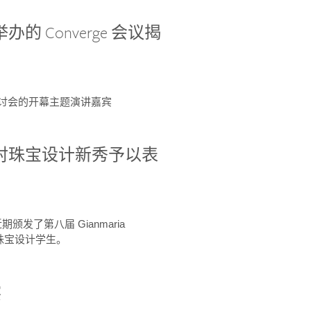
办的 Converge 会议揭
ge 研讨会的开幕主题演讲嘉宾
GIA 共同对珠宝设计新秀予以表
于近期颁发了第八届 Gianmaria
A 珠宝设计学生。
察