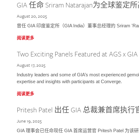
GIA 任命 Sriram Natarajan为全
August 20, 2025
曾任 GIA 印度鉴定所（GIA India）董事总经理的 Sriram 'Ra
阅读更多
Two Exciting Panels Featured at AGS x GI
August 17, 2025
Industry leaders and some of GIA’s most experienced gemolog
expertise and insights with participants at Converge.
阅读更多
Pritesh Patel 出任 GIA 总裁兼首席执行
June 19, 2025
GIA 理事会已任命现任 GIA 首席运营官 Pritesh Patel