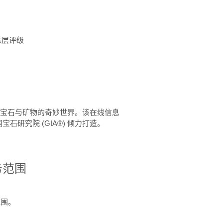
珠层评级
™ 体验宝石与矿物的奇妙世界。该在线信息
石研究院 (GIA®) 倾力打造。
务范围
范围。