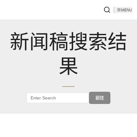
MENU
新闻稿搜索结
果
前往