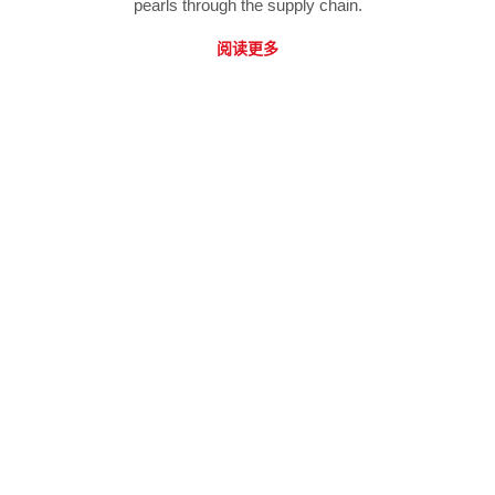
pearls through the supply chain.
阅读更多