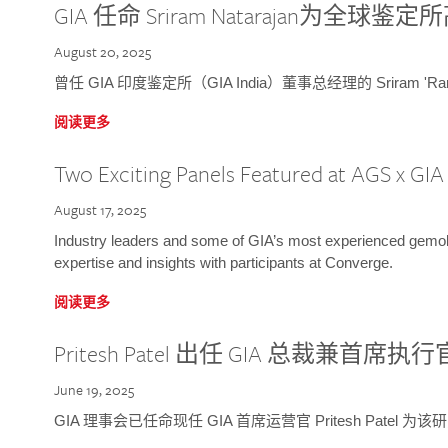
GIA 任命 Sriram Natarajan为全
August 20, 2025
曾任 GIA 印度鉴定所（GIA India）董事总经理的 Sriram 'Ra
阅读更多
Two Exciting Panels Featured at AGS x GI
August 17, 2025
Industry leaders and some of GIA’s most experienced gemolog
expertise and insights with participants at Converge.
阅读更多
Pritesh Patel 出任 GIA 总裁兼首席执行
June 19, 2025
GIA 理事会已任命现任 GIA 首席运营官 Pritesh Patel