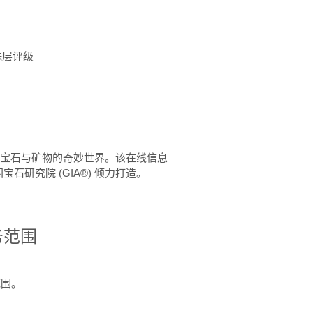
珠层评级
™ 体验宝石与矿物的奇妙世界。该在线信息
石研究院 (GIA®) 倾力打造。
务范围
范围。