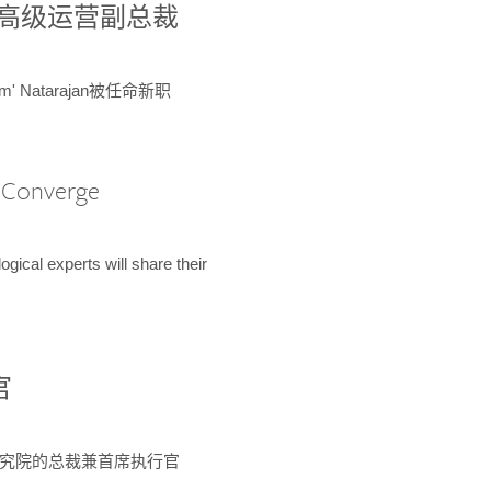
球鉴定所高级运营副总裁
m' Natarajan被任命新职
A Converge
ical experts will share their
官
 为该研究院的总裁兼首席执行官