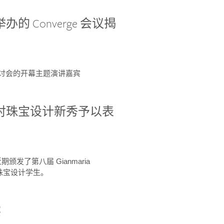
办的 Converge 会议揭
ge 研讨会的开幕主题演讲嘉宾
GIA 共同对珠宝设计新秀予以表
于近期颁发了第八届 Gianmaria
A 珠宝设计学生。
察