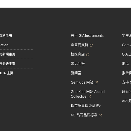
关于 GIA Instruments
学生
百科全书
零售商支持
Gem &
ation
校区商店
GIA
与新闻主页
常见问答
地点
与分级主页
新闻室
报告
GIA 主页
GemKids 网站
支持 
GemKids 网站 Alumni
联系
Collective
API
珠宝质量保证基准v
4C 钻石品质标准