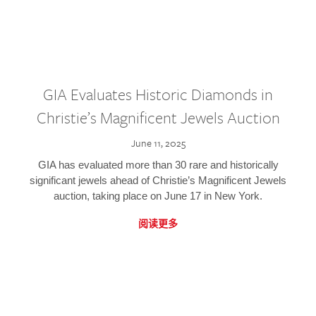
GIA Evaluates Historic Diamonds in
Christie’s Magnificent Jewels Auction
June 11, 2025
GIA has evaluated more than 30 rare and historically
significant jewels ahead of Christie’s Magnificent Jewels
auction, taking place on June 17 in New York.
阅读更多