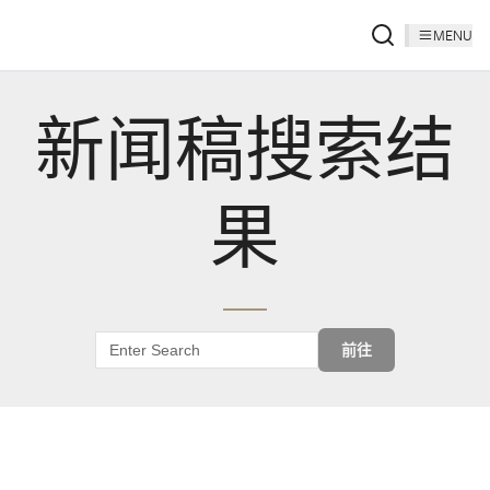
MENU
新闻稿搜索结
果
前往