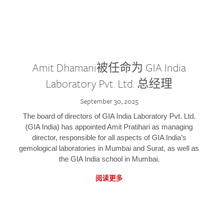
Amit Dhamani被任命为 GIA India
Laboratory Pvt. Ltd. 总经理
September 30, 2025
The board of directors of GIA India Laboratory Pvt. Ltd.
(GIA India) has appointed Amit Pratihari as managing
director, responsible for all aspects of GIA India’s
gemological laboratories in Mumbai and Surat, as well as
the GIA India school in Mumbai.
阅读更多