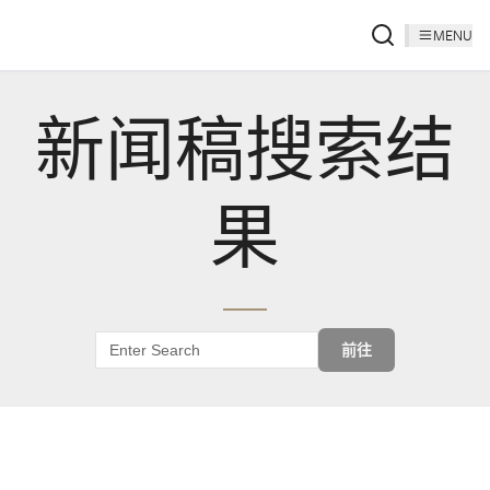
MENU
新闻稿搜索结
果
前往