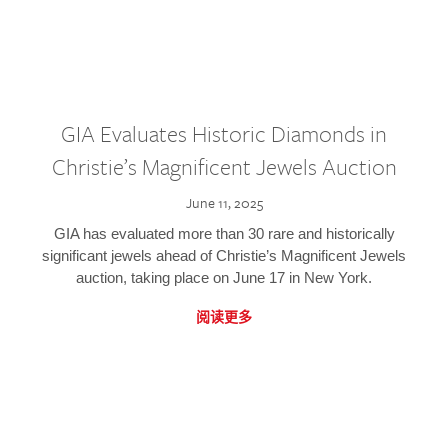
GIA Evaluates Historic Diamonds in
Christie’s Magnificent Jewels Auction
June 11, 2025
GIA has evaluated more than 30 rare and historically
significant jewels ahead of Christie’s Magnificent Jewels
auction, taking place on June 17 in New York.
阅读更多