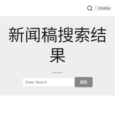
MENU
新闻稿搜索结
果
前往