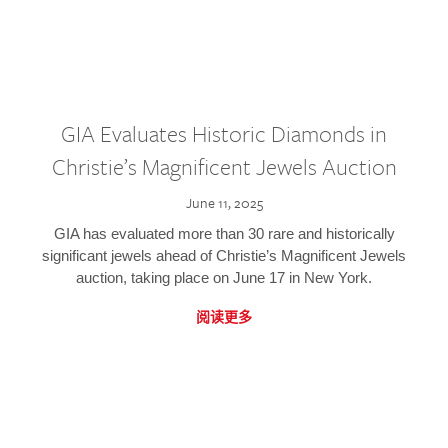
GIA Evaluates Historic Diamonds in
Christie’s Magnificent Jewels Auction
June 11, 2025
GIA has evaluated more than 30 rare and historically
significant jewels ahead of Christie’s Magnificent Jewels
auction, taking place on June 17 in New York.
阅读更多