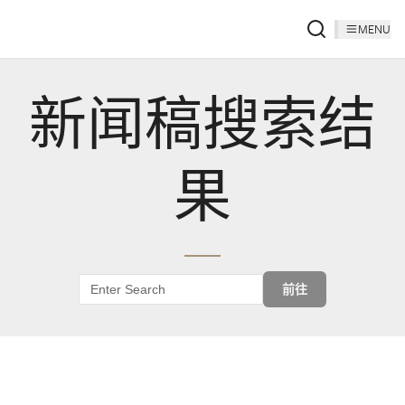
MENU
新闻稿搜索结
果
前往