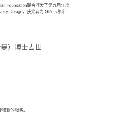
ellati Foundation联合颁发了第九届年度
 in Jewelry Design，获奖者为 GIA 卡尔斯
治·罗斯曼）博士去世
定报告和新的服务。