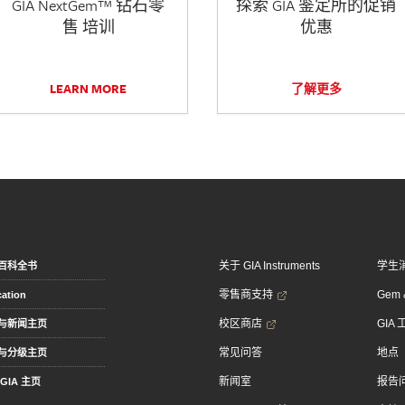
GIA NextGem™ 钻石零
探索 GIA 鉴定所的促销
售 培训
优惠
LEARN MORE
了解更多
关于 GIA Instruments
学生
百科全书
零售商支持
Gem &
ation
校区商店
GIA
与新闻主页
常见问答
地点
与分级主页
新闻室
报告
GIA 主页