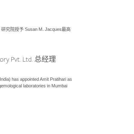
授予 Susan M. Jacques最高
ory Pvt. Ltd. 总经理
India) has appointed Amit Pratihari as
 gemological laboratories in Mumbai