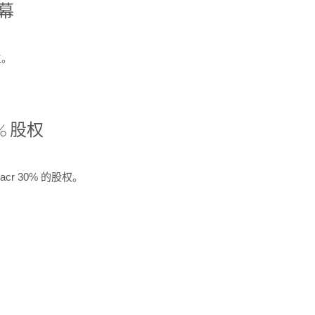
开幕
生。
% 股权
cr 30% 的股权。