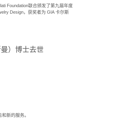
ellati Foundation联合颁发了第九届年度
 in Jewelry Design，获奖者为 GIA 卡尔斯
治·罗斯曼）博士去世
定报告和新的服务。