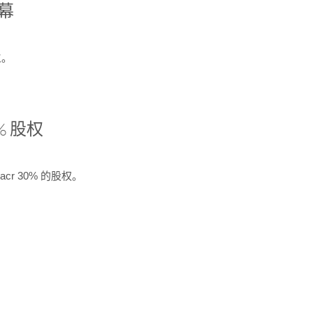
开幕
生。
% 股权
cr 30% 的股权。