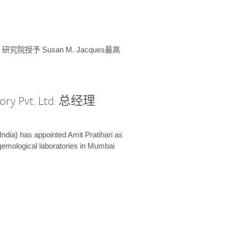
授予 Susan M. Jacques最高
ory Pvt. Ltd. 总经理
India) has appointed Amit Pratihari as
 gemological laboratories in Mumbai