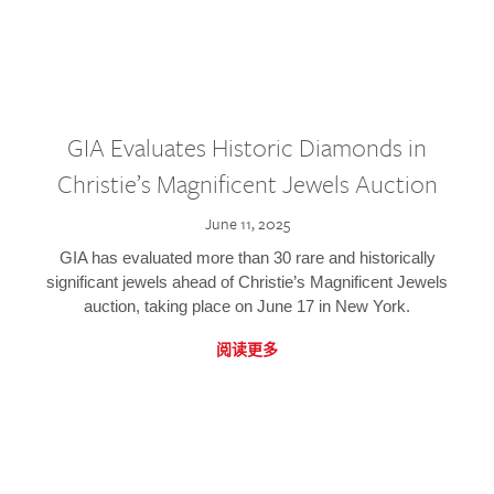
GIA Evaluates Historic Diamonds in
Christie’s Magnificent Jewels Auction
June 11, 2025
GIA has evaluated more than 30 rare and historically
significant jewels ahead of Christie’s Magnificent Jewels
auction, taking place on June 17 in New York.
阅读更多