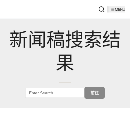
MENU
新闻稿搜索结
果
前往