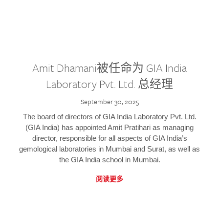
Amit Dhamani被任命为 GIA India
Laboratory Pvt. Ltd. 总经理
September 30, 2025
The board of directors of GIA India Laboratory Pvt. Ltd.
(GIA India) has appointed Amit Pratihari as managing
director, responsible for all aspects of GIA India’s
gemological laboratories in Mumbai and Surat, as well as
the GIA India school in Mumbai.
阅读更多