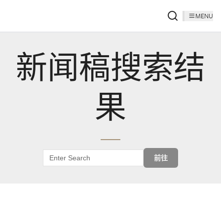
MENU
新闻稿搜索结
果
前往