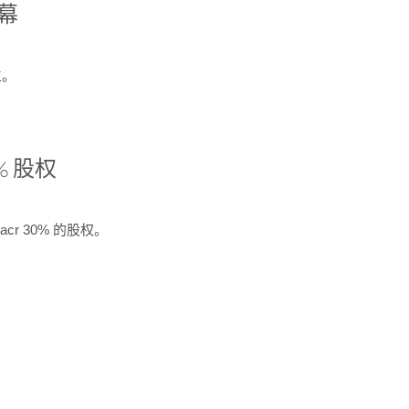
开幕
生。
% 股权
cr 30% 的股权。