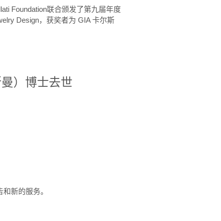
ellati Foundation联合颁发了第九届年度
 in Jewelry Design，获奖者为 GIA 卡尔斯
治·罗斯曼）博士去世
定报告和新的服务。