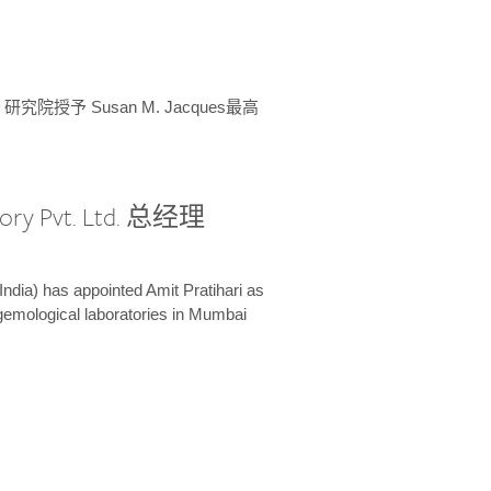
授予 Susan M. Jacques最高
ory Pvt. Ltd. 总经理
India) has appointed Amit Pratihari as
 gemological laboratories in Mumbai