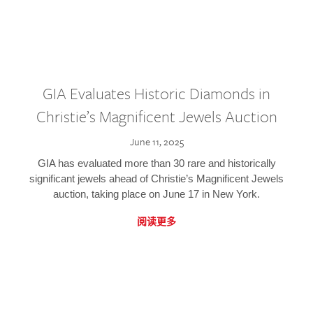
GIA Evaluates Historic Diamonds in
Christie’s Magnificent Jewels Auction
June 11, 2025
GIA has evaluated more than 30 rare and historically
significant jewels ahead of Christie’s Magnificent Jewels
auction, taking place on June 17 in New York.
阅读更多