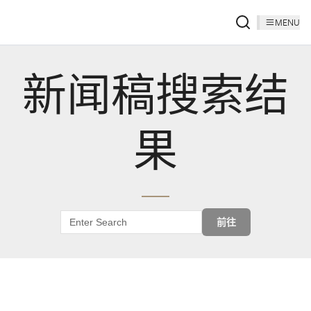
MENU
新闻稿搜索结
果
前往