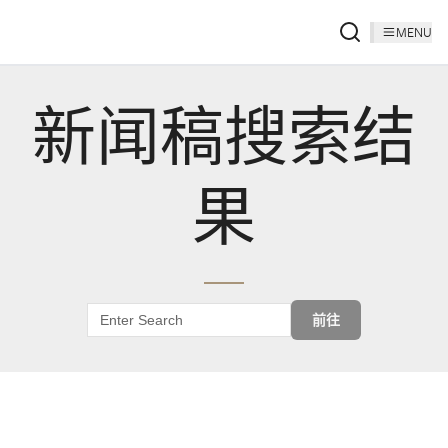
MENU
新闻稿搜索结
果
前往