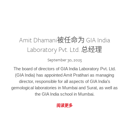
Amit Dhamani被任命为 GIA India
Laboratory Pvt. Ltd. 总经理
September 30, 2025
The board of directors of GIA India Laboratory Pvt. Ltd.
(GIA India) has appointed Amit Pratihari as managing
director, responsible for all aspects of GIA India’s
gemological laboratories in Mumbai and Surat, as well as
the GIA India school in Mumbai.
阅读更多