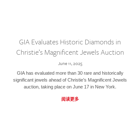
GIA Evaluates Historic Diamonds in
Christie’s Magnificent Jewels Auction
June 11, 2025
GIA has evaluated more than 30 rare and historically
significant jewels ahead of Christie’s Magnificent Jewels
auction, taking place on June 17 in New York.
阅读更多