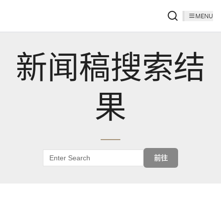
MENU
新闻稿搜索结
果
前往