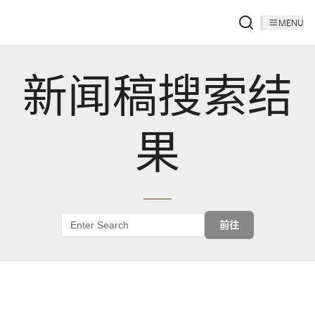
MENU
新闻稿搜索结
果
前往