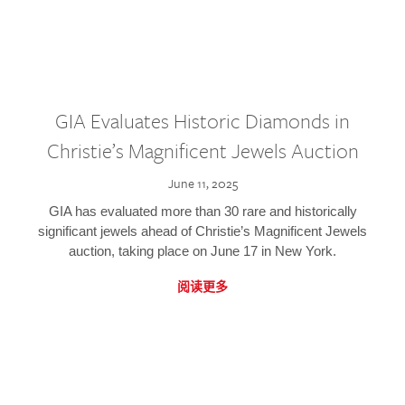
GIA Evaluates Historic Diamonds in
Christie’s Magnificent Jewels Auction
June 11, 2025
GIA has evaluated more than 30 rare and historically
significant jewels ahead of Christie’s Magnificent Jewels
auction, taking place on June 17 in New York.
阅读更多