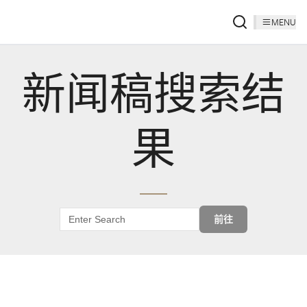
MENU
新闻稿搜索结
果
前往