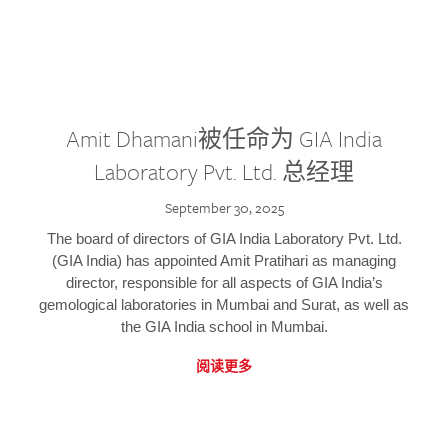
Amit Dhamani被任命为 GIA India
Laboratory Pvt. Ltd. 总经理
September 30, 2025
The board of directors of GIA India Laboratory Pvt. Ltd.
(GIA India) has appointed Amit Pratihari as managing
director, responsible for all aspects of GIA India’s
gemological laboratories in Mumbai and Surat, as well as
the GIA India school in Mumbai.
阅读更多