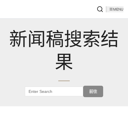
MENU
新闻稿搜索结
果
前往