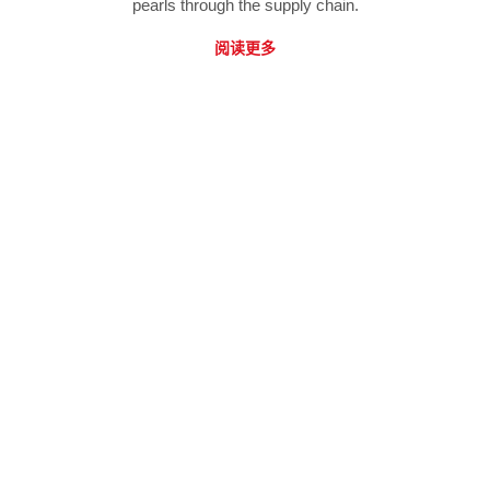
pearls through the supply chain.
阅读更多