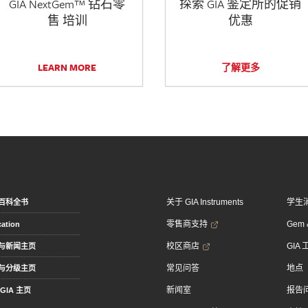
GIA NextGem™ 钻石零
探索 GIA 鉴定所的促销
售 培训
优惠
LEARN MORE
了解更多
关于 GIA Instruments
学生
百科全书
零售商支持
Gem &
ation
校区商店
GIA
与新闻主页
常见问答
地点
与分级主页
新闻室
报告
GIA 主页