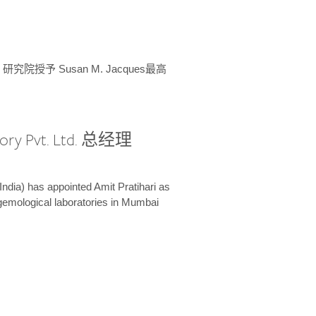
授予 Susan M. Jacques最高
ory Pvt. Ltd. 总经理
India) has appointed Amit Pratihari as
 gemological laboratories in Mumbai