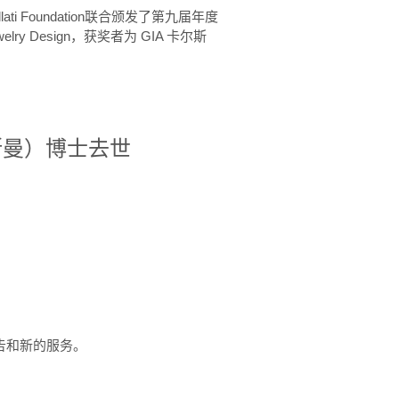
ellati Foundation联合颁发了第九届年度
 in Jewelry Design，获奖者为 GIA 卡尔斯
治·罗斯曼）博士去世
定报告和新的服务。