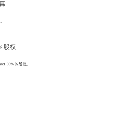
开幕
生。
% 股权
cr 30% 的股权。