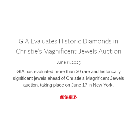
GIA Evaluates Historic Diamonds in
Christie’s Magnificent Jewels Auction
June 11, 2025
GIA has evaluated more than 30 rare and historically
significant jewels ahead of Christie’s Magnificent Jewels
auction, taking place on June 17 in New York.
阅读更多