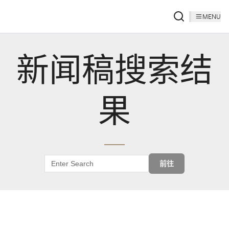
MENU
新闻稿搜索结
果
前往