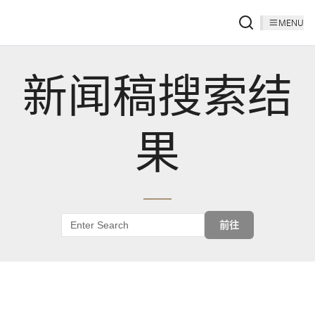
MENU
新闻稿搜索结
果
前往