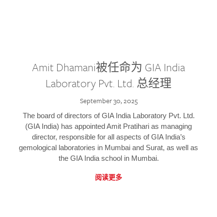
Amit Dhamani被任命为 GIA India
Laboratory Pvt. Ltd. 总经理
September 30, 2025
The board of directors of GIA India Laboratory Pvt. Ltd.
(GIA India) has appointed Amit Pratihari as managing
director, responsible for all aspects of GIA India’s
gemological laboratories in Mumbai and Surat, as well as
the GIA India school in Mumbai.
阅读更多