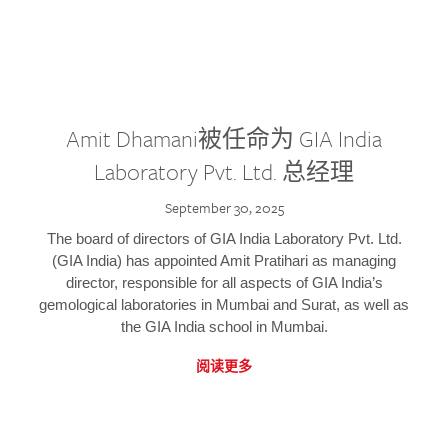
Amit Dhamani被任命为 GIA India
Laboratory Pvt. Ltd. 总经理
September 30, 2025
The board of directors of GIA India Laboratory Pvt. Ltd.
(GIA India) has appointed Amit Pratihari as managing
director, responsible for all aspects of GIA India’s
gemological laboratories in Mumbai and Surat, as well as
the GIA India school in Mumbai.
阅读更多