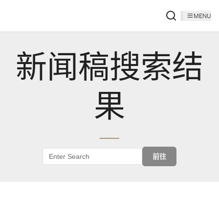
MENU
新闻稿搜索结
果
前往