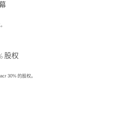
开幕
生。
% 股权
cr 30% 的股权。