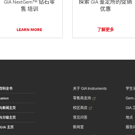
GIA NextGem™ 钻石零
探索 GIA 鉴定所的促销
售 培训
优惠
LEARN MORE
了解更多
关于 GIA Instruments
学生
百科全书
零售商支持
Gem &
ation
校区商店
GIA
与新闻主页
常见问答
地点
与分级主页
新闻室
报告
GIA 主页