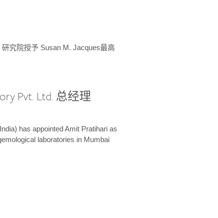
授予 Susan M. Jacques最高
ory Pvt. Ltd. 总经理
India) has appointed Amit Pratihari as
 gemological laboratories in Mumbai