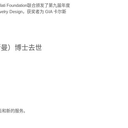
ellati Foundation联合颁发了第九届年度
 in Jewelry Design，获奖者为 GIA 卡尔斯
治·罗斯曼）博士去世
定报告和新的服务。