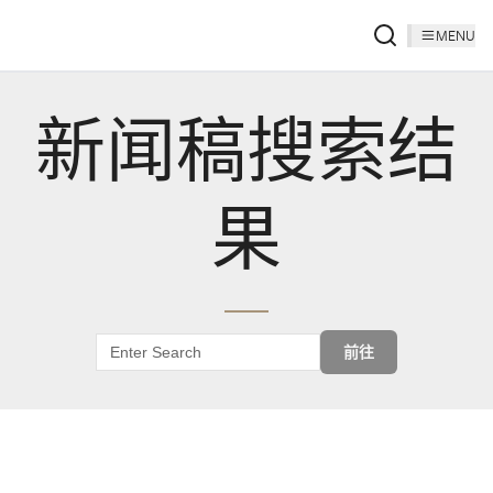
MENU
新闻稿搜索结
果
前往