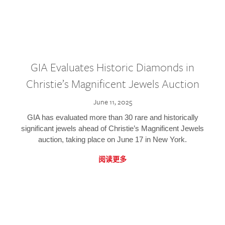
GIA Evaluates Historic Diamonds in
Christie’s Magnificent Jewels Auction
June 11, 2025
GIA has evaluated more than 30 rare and historically
significant jewels ahead of Christie’s Magnificent Jewels
auction, taking place on June 17 in New York.
阅读更多