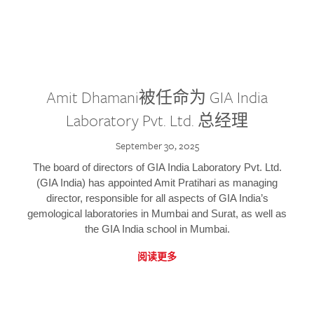
Amit Dhamani被任命为 GIA India
Laboratory Pvt. Ltd. 总经理
September 30, 2025
The board of directors of GIA India Laboratory Pvt. Ltd.
(GIA India) has appointed Amit Pratihari as managing
director, responsible for all aspects of GIA India’s
gemological laboratories in Mumbai and Surat, as well as
the GIA India school in Mumbai.
阅读更多