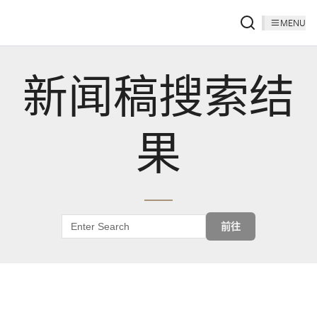
MENU
新闻稿搜索结
果
前往