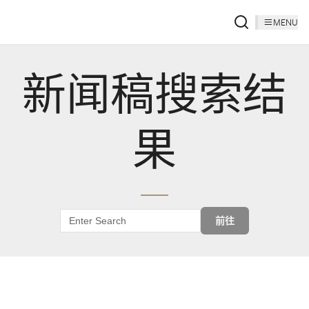
MENU
新闻稿搜索结
果
前往