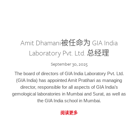
Amit Dhamani被任命为 GIA India
Laboratory Pvt. Ltd. 总经理
September 30, 2025
The board of directors of GIA India Laboratory Pvt. Ltd.
(GIA India) has appointed Amit Pratihari as managing
director, responsible for all aspects of GIA India’s
gemological laboratories in Mumbai and Surat, as well as
the GIA India school in Mumbai.
阅读更多