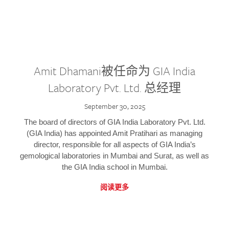
Amit Dhamani被任命为 GIA India
Laboratory Pvt. Ltd. 总经理
September 30, 2025
The board of directors of GIA India Laboratory Pvt. Ltd.
(GIA India) has appointed Amit Pratihari as managing
director, responsible for all aspects of GIA India’s
gemological laboratories in Mumbai and Surat, as well as
the GIA India school in Mumbai.
阅读更多