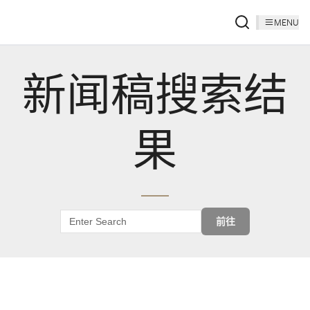
MENU
新闻稿搜索结
果
前往