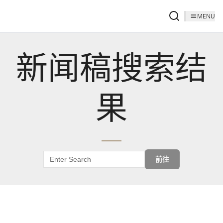
MENU
新闻稿搜索结
果
前往