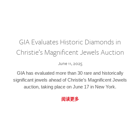
GIA Evaluates Historic Diamonds in
Christie’s Magnificent Jewels Auction
June 11, 2025
GIA has evaluated more than 30 rare and historically
significant jewels ahead of Christie’s Magnificent Jewels
auction, taking place on June 17 in New York.
阅读更多