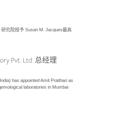
授予 Susan M. Jacques最高
ory Pvt. Ltd. 总经理
India) has appointed Amit Pratihari as
 gemological laboratories in Mumbai