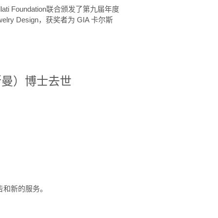
ellati Foundation联合颁发了第九届年度
 in Jewelry Design，获奖者为 GIA 卡尔斯
治·罗斯曼）博士去世
定报告和新的服务。