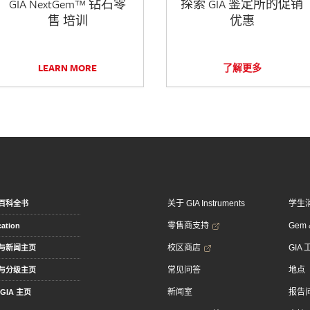
GIA NextGem™ 钻石零
探索 GIA 鉴定所的促销
售 培训
优惠
LEARN MORE
了解更多
关于 GIA Instruments
学生
百科全书
零售商支持
Gem &
ation
校区商店
GIA
与新闻主页
常见问答
地点
与分级主页
新闻室
报告
GIA 主页