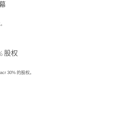
开幕
生。
% 股权
cr 30% 的股权。