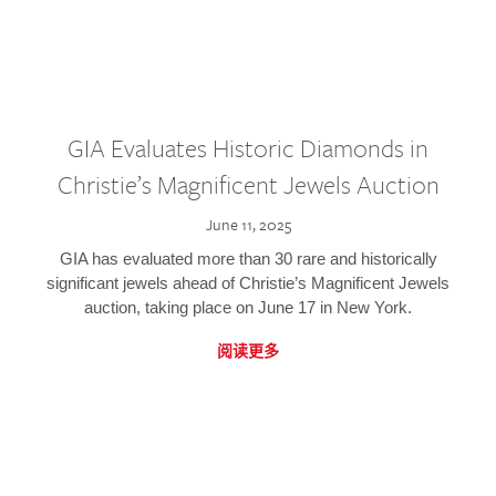
GIA Evaluates Historic Diamonds in
Christie’s Magnificent Jewels Auction
June 11, 2025
GIA has evaluated more than 30 rare and historically
significant jewels ahead of Christie’s Magnificent Jewels
auction, taking place on June 17 in New York.
阅读更多