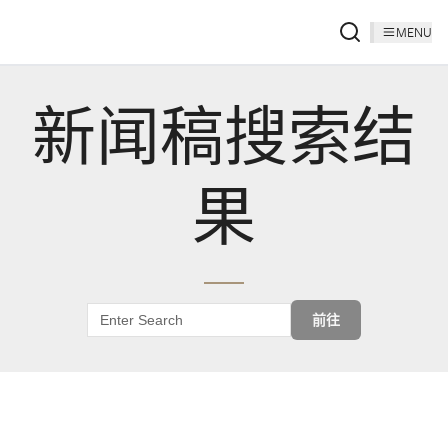
MENU
新闻稿搜索结
果
前往