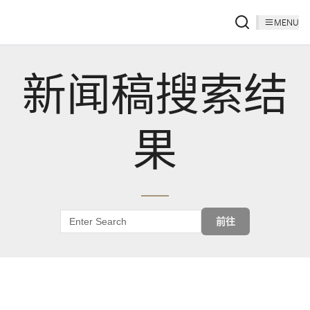
MENU
新闻稿搜索结
果
前往