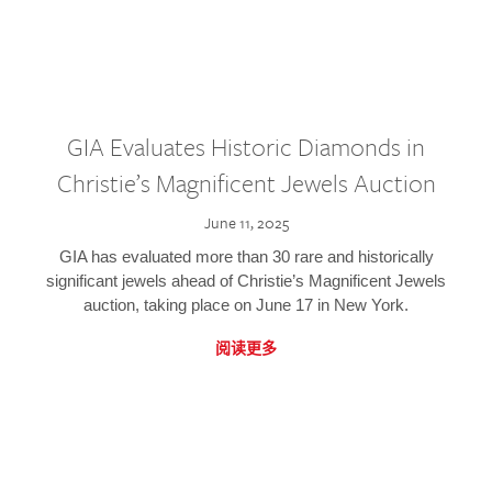
GIA Evaluates Historic Diamonds in
Christie’s Magnificent Jewels Auction
June 11, 2025
GIA has evaluated more than 30 rare and historically
significant jewels ahead of Christie’s Magnificent Jewels
auction, taking place on June 17 in New York.
阅读更多