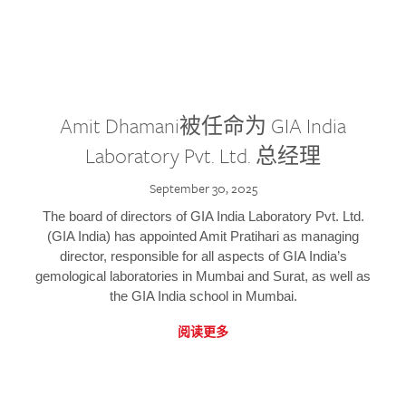
Amit Dhamani被任命为 GIA India
Laboratory Pvt. Ltd. 总经理
September 30, 2025
The board of directors of GIA India Laboratory Pvt. Ltd.
(GIA India) has appointed Amit Pratihari as managing
director, responsible for all aspects of GIA India’s
gemological laboratories in Mumbai and Surat, as well as
the GIA India school in Mumbai.
阅读更多