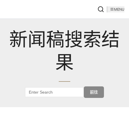
MENU
新闻稿搜索结
果
前往