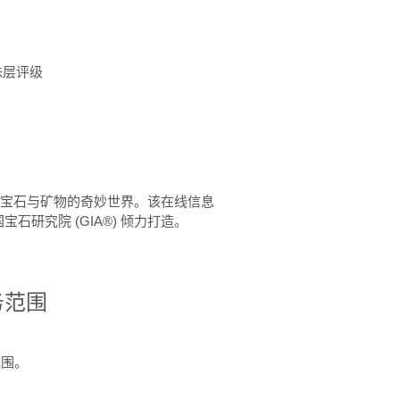
珠层评级
™ 体验宝石与矿物的奇妙世界。该在线信息
石研究院 (GIA®) 倾力打造。
务范围
范围。