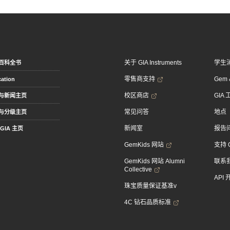
关于 GIA Instruments
学生
百科全书
零售商支持
Gem &
ation
校区商店
GIA
与新闻主页
常见问答
地点
与分级主页
新闻室
报告
GIA 主页
GemKids 网站
支持 
GemKids 网站 Alumni
联系
Collective
API
珠宝质量保证基准v
4C 钻石品质标准