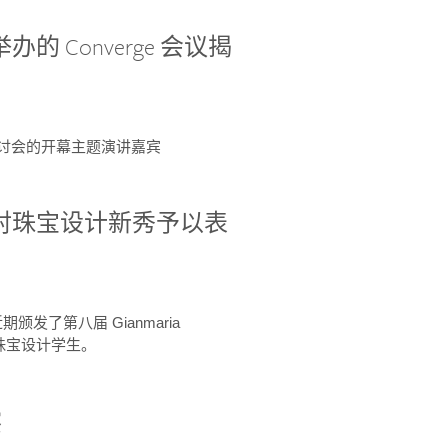
办的 Converge 会议揭
ge 研讨会的开幕主题演讲嘉宾
GIA 共同对珠宝设计新秀予以表
于近期颁发了第八届 Gianmaria
A 珠宝设计学生。
察