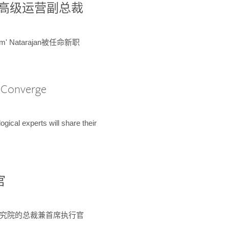
球鉴定所高级运营副总裁
m' Natarajan被任命新职
A Converge
ical experts will share their
官
 为该研究院的总裁兼首席执行官