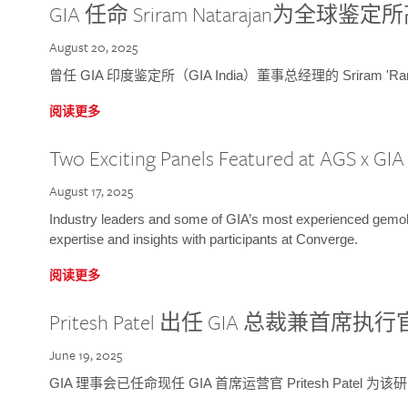
GIA 任命 Sriram Natarajan为全
August 20, 2025
曾任 GIA 印度鉴定所（GIA India）董事总经理的 Sriram 'Ra
阅读更多
Two Exciting Panels Featured at AGS x GI
August 17, 2025
Industry leaders and some of GIA’s most experienced gemolog
expertise and insights with participants at Converge.
阅读更多
Pritesh Patel 出任 GIA 总裁兼首席执行
June 19, 2025
GIA 理事会已任命现任 GIA 首席运营官 Pritesh Patel