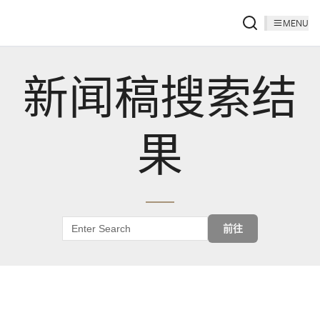
MENU
新闻稿搜索结
果
前往