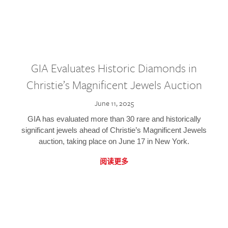
GIA Evaluates Historic Diamonds in
Christie’s Magnificent Jewels Auction
June 11, 2025
GIA has evaluated more than 30 rare and historically
significant jewels ahead of Christie’s Magnificent Jewels
auction, taking place on June 17 in New York.
阅读更多