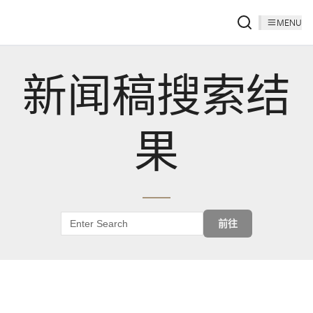
MENU
新闻稿搜索结
果
前往