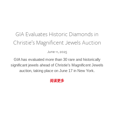
GIA Evaluates Historic Diamonds in
Christie’s Magnificent Jewels Auction
June 11, 2025
GIA has evaluated more than 30 rare and historically
significant jewels ahead of Christie’s Magnificent Jewels
auction, taking place on June 17 in New York.
阅读更多