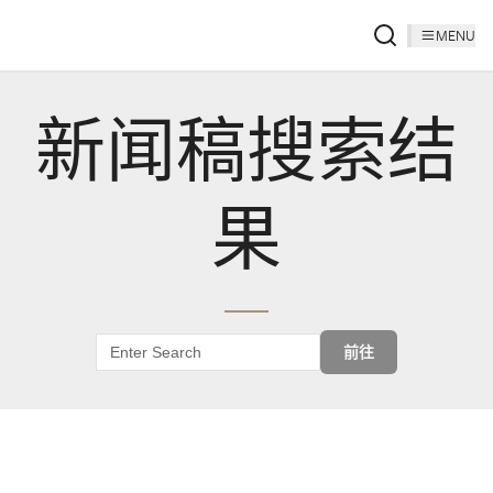
MENU
新闻稿搜索结
果
前往