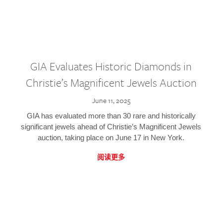
GIA Evaluates Historic Diamonds in
Christie’s Magnificent Jewels Auction
June 11, 2025
GIA has evaluated more than 30 rare and historically
significant jewels ahead of Christie’s Magnificent Jewels
auction, taking place on June 17 in New York.
阅读更多