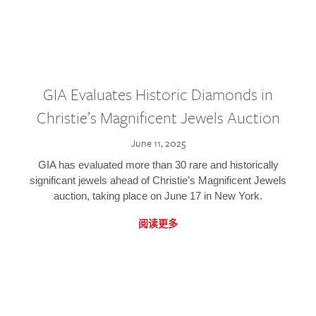
GIA Evaluates Historic Diamonds in
Christie’s Magnificent Jewels Auction
June 11, 2025
GIA has evaluated more than 30 rare and historically
significant jewels ahead of Christie’s Magnificent Jewels
auction, taking place on June 17 in New York.
阅读更多