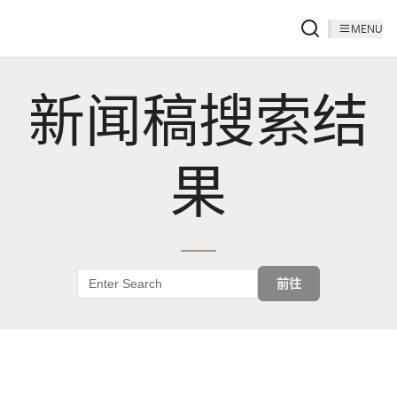
MENU
新闻稿搜索结
果
前往